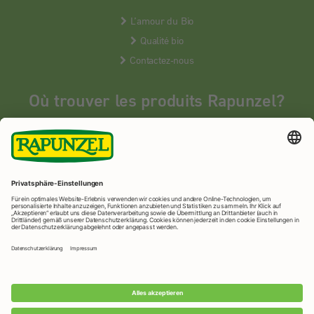
L’amour du Bio
Qualité bio
Contactez-nous
Où trouver les produits Rapunzel?
Les produits Rapunzel sont vendus en France uniquement dans les
magasins bios spécialisés.
MAGASINS BIOS
Rapunzel Naturkost
© 2026 •
Mentions légales
&
protection des
données
•
Imprimer la page
•
Paramètres de confidentialité