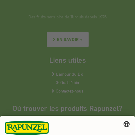
Des fruits secs bios de Turquie depuis 1976
EN SAVOIR +
Liens utiles
L’amour du Bio
Qualité bio
Contactez-nous
Où trouver les produits Rapunzel?
Les produits Rapunzel sont vendus en France uniquement dans les
magasins bios spécialisés.